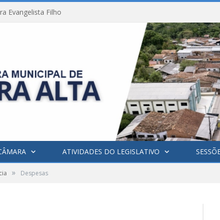
a Evangelista Filho
CÂMARA
ATIVIDADES DO LEGISLATIVO
SESSÕ
»
cia
Despesas