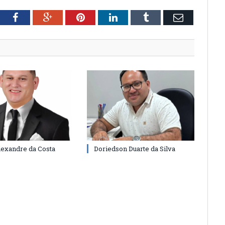
tter
Facebook
Google+
Pinterest
LinkedIn
Tumblr
Email
lexandre da Costa
Doriedson Duarte da Silva