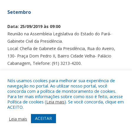
Setembro
Data: 25/09/2019 às 09:00
Reunião na Assembleia Legislativa do Estado do Pará-
Gabinete Civil da Presidência.
Local: Chefia de Gabinete da Presidência, Rua do Aveiro,
130- Praça Dom Pedro II, Bairro Cidade Velha- Palácio
Cabanagem, Telefone: (91) 3213-4200.
Data: 03/09/2019 às 10:00
Nós usamos cookies para melhorar sua experiência de
Reunião no Gabinete do Deputado Federal, Nilson Pinto
navegação no portal. Ao utilizar nosso portal, você
concorda com a política de monitoramento de cookies.
Local: Travessa Piraja, Nº 1990, Pedreira, Belém/PA,
Para ter mais informações sobre como isso é feito, acesse
Telefone: (91) 3226-0053.
Política de cookies (
Leia mais
). Se você concorda, clique em
ACEITO.
Agosto
ACEITAR
Leia mais
Data: 21/08/2019 às 10:00