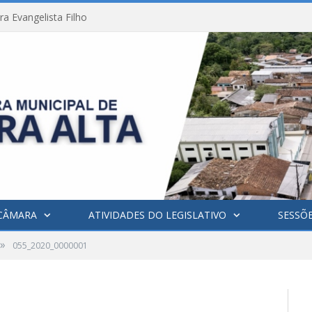
a Evangelista Filho
CÂMARA
ATIVIDADES DO LEGISLATIVO
SESSÕ
»
055_2020_0000001