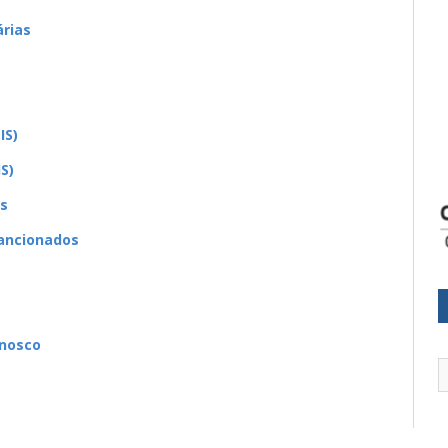
rias
IS)
S)
es
sancionados
onosco