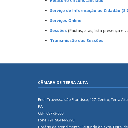
Relatório Circunstanciado
Serviço de Informação ao Cidadão (SI
Serviços Online
Sessões
(Pautas, atas, lista presença e 
Transmissão das Sessões
CÂMARA DE TERRA ALTA
End.: Travessa são Francisco, 127, Centro, Terra Alta
PA.
CEP: 68773-000
Fone: (91) 98414-9398
Horário de atendimento: Segunda à Sexta- Feira, de