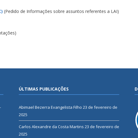
C)
(Pedido de Informações sobre assuntos referentes a LAI)
votações)
ÚLTIMAS PUBLICAÇÕES
D
-
Abimael Bezerra Evangelista Filho
23 de fevereiro de
2025
Carlos Alexandre da Costa Martins
23 de fevereiro de
2025