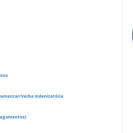
ivos
rlamentar/Verba Indenizatória
pagamentos)