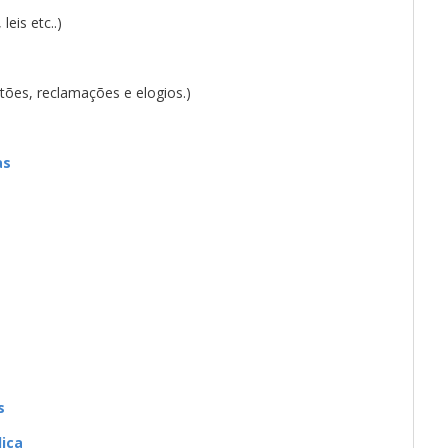
eis etc..)
stões, reclamações e elogios.)
as
s
lica