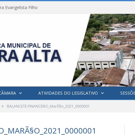
a Evangelista Filho
CÂMARA
ATIVIDADES DO LEGISLATIVO
SESSÕ
»
BALANCETE FINANCEIRO_MarÃ§o_2021_0000001
O_MARÃ§O_2021_0000001