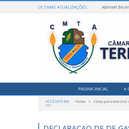
ÚLTIMAS ATUALIZAÇÕES:
Abimael Bezerr
PÁGINA INICIAL
A 
»
VOCÊ ESTÁ EM:
Home
Cotas para exercício 
ass
DECLARAÇAO DE DE GA