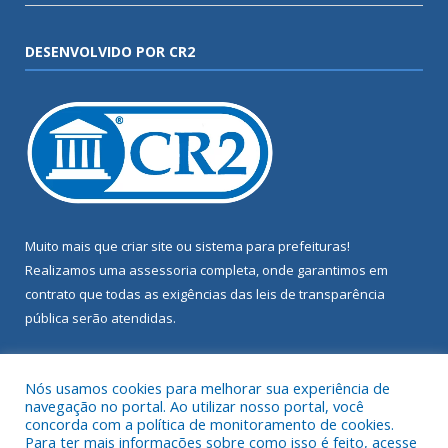
DESENVOLVIDO POR CR2
Muito mais que
criar site
ou
sistema para prefeituras
!
Realizamos uma
assessoria
completa, onde garantimos em
contrato que todas as exigências das
leis de transparência
pública
serão atendidas.
Conheça o
PNTP
e o
Radar da Transparência Pública
Nós usamos cookies para melhorar sua experiência de
navegação no portal. Ao utilizar nosso portal, você
concorda com a política de monitoramento de cookies.
Para ter mais informações sobre como isso é feito, acesse