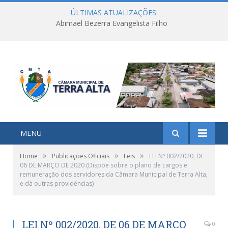
ÚLTIMAS ATUALIZAÇÕES:
Abimael Bezerra Evangelista Filho
MENU
»
»
»
Home
Publicações Oficiais
Leis
LEI Nº 002/2020, DE
06 DE MARÇO DE 2020 (Dispõe sobre o plano de cargos e
remuneração dos servidores da Câmara Municipal de Terra Alta,
e dá outras providências)
LEI Nº 002/2020, DE 06 DE MARÇO
0