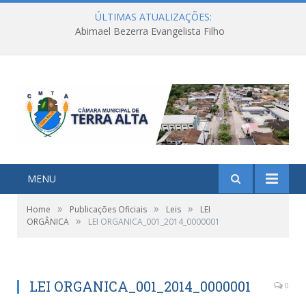
ÚLTIMAS ATUALIZAÇÕES:
Abimael Bezerra Evangelista Filho
MENU
»
»
»
Home
Publicações Oficiais
Leis
LEI
»
ORGÂNICA
LEI ORGANICA_001_2014_0000001
LEI ORGANICA_001_2014_0000001
0