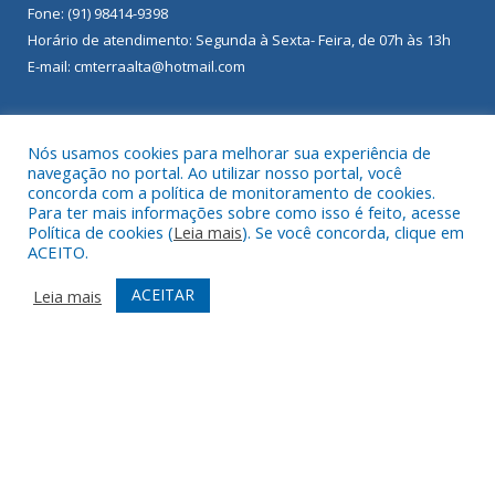
Fone: (91) 98414-9398
Horário de atendimento: Segunda à Sexta- Feira, de 07h às 13h
E-mail: cmterraalta@hotmail.com
Nós usamos cookies para melhorar sua experiência de
ÚLTIMAS PUBLICAÇÕES
navegação no portal. Ao utilizar nosso portal, você
concorda com a política de monitoramento de cookies.
Para ter mais informações sobre como isso é feito, acesse
Abimael Bezerra Evangelista Filho
23 de fevereiro de 2025
Política de cookies (
Leia mais
). Se você concorda, clique em
ACEITO.
Carlos Alexandre da Costa Martins
23 de fevereiro de 2025
ACEITAR
Leia mais
Doriedson Duarte da Silva
23 de fevereiro de 2025
DESENVOLVIDO POR CR2