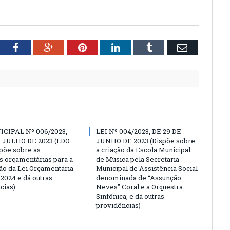
tter
Facebook
Google+
Pinterest
LinkedIn
Tumblr
Email
ICIPAL Nº 006/2023,
LEI Nº 004/2023, DE 29 DE
E JULHO DE 2023 (LDO
JUNHO DE 2023 (Dispõe sobre
põe sobre as
a criação da Escola Municipal
es orçamentárias para a
de Música pela Secretaria
ão da Lei Orçamentária
Municipal de Assistência Social
 2024 e dá outras
denominada de “Assunção
cias)
Neves” Coral e a Orquestra
Sinfônica, e dá outras
providências)