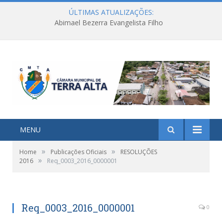
ÚLTIMAS ATUALIZAÇÕES:
Abimael Bezerra Evangelista Filho
MENU
»
»
Home
Publicações Oficiais
RESOLUÇÕES
»
2016
Req_0003_2016_0000001
Req_0003_2016_0000001
0