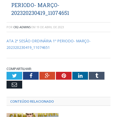
PERIODO- MARÇO-
202320230419_11074651
POR
CR2-ADMIN5
EM
19 DE ABRIL DE 2023
ATA 2ª SESÃO ORDINÁRIA 1º PERIODO- MARÇO-
202320230419_11074651
COMPARTILHAR:
Twitter
Facebook
Google+
Pinterest
LinkedIn
Tumblr
Email
CONTEÚDO RELACIONADO