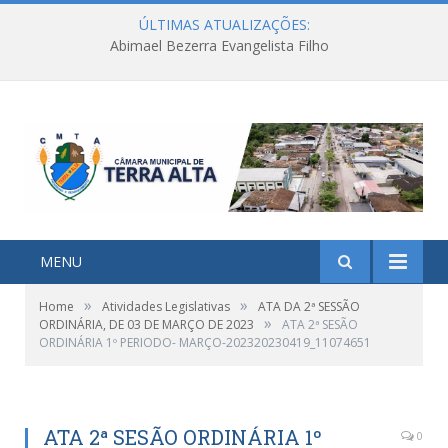
ÚLTIMAS ATUALIZAÇÕES:
Abimael Bezerra Evangelista Filho
MENU
»
»
Home
Atividades Legislativas
ATA DA 2ª SESSÃO
»
ORDINÁRIA, DE 03 DE MARÇO DE 2023
ATA 2ª SESÃO
ORDINÁRIA 1º PERIODO- MARÇO-202320230419_11074651
ATA 2ª SESÃO ORDINÁRIA 1º
0