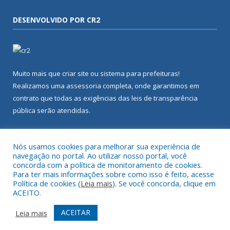
DESENVOLVIDO POR CR2
Muito mais que
criar site
ou
sistema para prefeituras
!
Realizamos uma
assessoria
completa, onde garantimos em
contrato que todas as exigências das
leis de transparência
pública
serão atendidas.
Conheça o
PNTP
e o
Radar da Transparência Pública
Nós usamos cookies para melhorar sua experiência de
navegação no portal. Ao utilizar nosso portal, você
concorda com a política de monitoramento de cookies.
Para ter mais informações sobre como isso é feito, acesse
Política de cookies (
Leia mais
). Se você concorda, clique em
Todos os direitos reservados a Câmara Municipal de Terra Alta.
ACEITO.
Mapa do Site
Acessar Área Administrativa
ACEITAR
Leia mais
Acessar Webmail