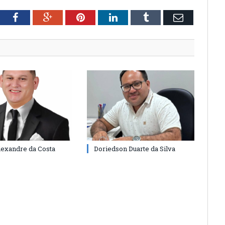
tter
Facebook
Google+
Pinterest
LinkedIn
Tumblr
Email
lexandre da Costa
Doriedson Duarte da Silva