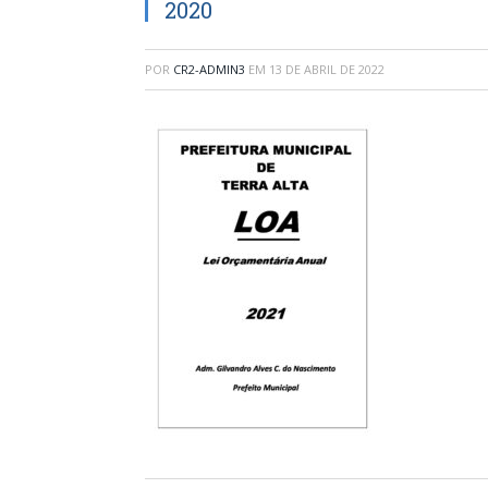
2020
POR
CR2-ADMIN3
EM
13 DE ABRIL DE 2022