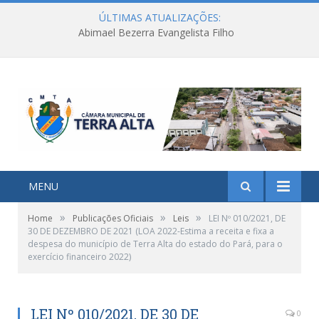
ÚLTIMAS ATUALIZAÇÕES:
Abimael Bezerra Evangelista Filho
MENU
»
»
»
Home
Publicações Oficiais
Leis
LEI Nº 010/2021, DE
30 DE DEZEMBRO DE 2021 (LOA 2022-Estima a receita e fixa a
despesa do município de Terra Alta do estado do Pará, para o
exercício financeiro 2022)
LEI Nº 010/2021, DE 30 DE
0