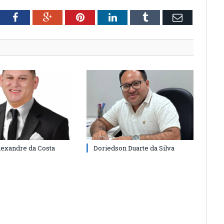
tter
Facebook
Google+
Pinterest
LinkedIn
Tumblr
Email
lexandre da Costa
Doriedson Duarte da Silva