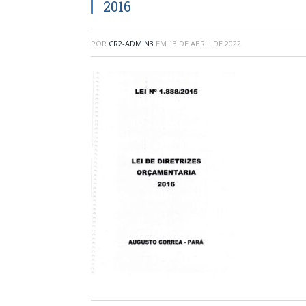
2016
POR
CR2-ADMIN3
EM
13 DE ABRIL DE 2022