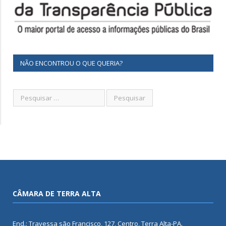
NÃO ENCONTROU O QUE QUERIA?
CÂMARA DE TERRA ALTA
End.: Travessa são Francisco, 127, Centro, Terra Alta-PA.