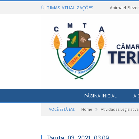
ÚLTIMAS ATUALIZAÇÕES:
Abimael Bezerr
PÁGINA INICIAL
A 
»
VOCÊ ESTÁ EM:
Home
Atividades Legislativa
Pauta_03_2021_03.09