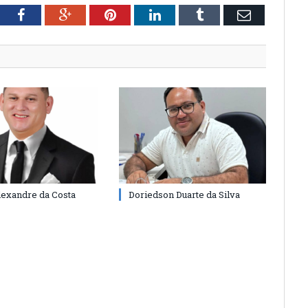
tter
Facebook
Google+
Pinterest
LinkedIn
Tumblr
Email
lexandre da Costa
Doriedson Duarte da Silva