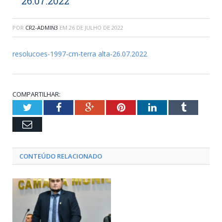
26.07.2022
POR
CR2-ADMIN3
EM
26 DE JULHO DE 2022
resolucoes-1997-cm-terra alta-26.07.2022
COMPARTILHAR:
Twitter
Facebook
Google+
Pinterest
LinkedIn
Tumblr
Email
CONTEÚDO RELACIONADO