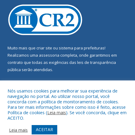
Muito mais que
criar site
ou
sistema para prefeituras
!
Realizamos uma
assessoria
completa, onde garantimos em
contrato que todas as exigências das
leis de transparência
pública
serão atendidas.
Conheça o
PNTP
e o
Radar da Transparência Pública
Nós usamos cookies para melhorar sua experiência de
navegação no portal. Ao utilizar nosso portal, você
concorda com a política de monitoramento de cookies.
Para ter mais informações sobre como isso é feito, acesse
Política de cookies (
Leia mais
). Se você concorda, clique em
Todos os direitos reservados a Câmara Municipal de Terra Alta.
ACEITO.
Mapa do Site
Acessar Área Administrativa
ACEITAR
Leia mais
Acessar Webmail