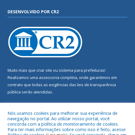
DESENVOLVIDO POR CR2
Muito mais que
criar site
ou
sistema para prefeituras
!
Realizamos uma
assessoria
completa, onde garantimos em
contrato que todas as exigências das
leis de transparência
pública
serão atendidas.
Conheça o
PNTP
e o
Radar da Transparência Pública
Nós usamos cookies para melhorar sua experiência de
navegação no portal. Ao utilizar nosso portal, você
concorda com a política de monitoramento de cookies.
Para ter mais informações sobre como isso é feito, acesse
Política de cookies (
Leia mais
). Se você concorda, clique em