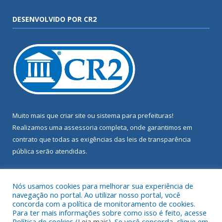
DESENVOLVIDO POR CR2
Muito mais que
criar site
ou
sistema para prefeituras
!
Realizamos uma
assessoria
completa, onde garantimos em
contrato que todas as exigências das
leis de transparência
pública
serão atendidas.
Conheça o
PNTP
e o
Radar da Transparência Pública
Nós usamos cookies para melhorar sua experiência de
navegação no portal. Ao utilizar nosso portal, você
concorda com a política de monitoramento de cookies.
Para ter mais informações sobre como isso é feito, acesse
Política de cookies (
Leia mais
). Se você concorda, clique em