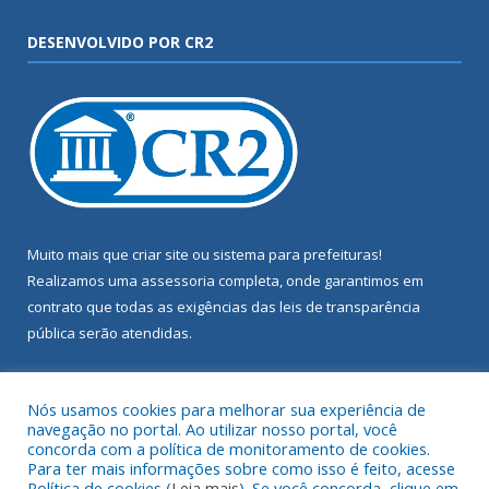
DESENVOLVIDO POR CR2
Muito mais que
criar site
ou
sistema para prefeituras
!
Realizamos uma
assessoria
completa, onde garantimos em
contrato que todas as exigências das
leis de transparência
pública
serão atendidas.
Conheça o
PNTP
e o
Radar da Transparência Pública
Nós usamos cookies para melhorar sua experiência de
navegação no portal. Ao utilizar nosso portal, você
concorda com a política de monitoramento de cookies.
Para ter mais informações sobre como isso é feito, acesse
Política de cookies (
Leia mais
). Se você concorda, clique em