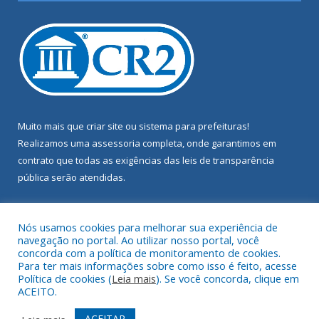
Muito mais que
criar site
ou
sistema para prefeituras
!
Realizamos uma
assessoria
completa, onde garantimos em
contrato que todas as exigências das
leis de transparência
pública
serão atendidas.
Conheça o
PNTP
e o
Radar da Transparência Pública
Nós usamos cookies para melhorar sua experiência de
navegação no portal. Ao utilizar nosso portal, você
concorda com a política de monitoramento de cookies.
Para ter mais informações sobre como isso é feito, acesse
Política de cookies (
Leia mais
). Se você concorda, clique em
Todos os direitos reservados a Câmara Municipal de Terra Alta.
ACEITO.
Mapa do Site
Acessar Área Administrativa
ACEITAR