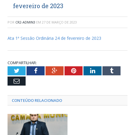
fevereiro de 2023
POR
CR2-ADMIN3
EM
27 DE MARÇO DE 2023
Ata 1ª Sessão Ordinária 24 de fevereiro de 2023
COMPARTILHAR:
Twitter
Facebook
Google+
Pinterest
LinkedIn
Tumblr
Email
CONTEÚDO RELACIONADO