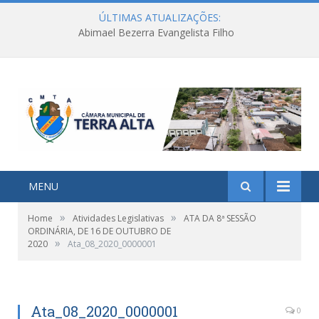
ÚLTIMAS ATUALIZAÇÕES:
Abimael Bezerra Evangelista Filho
MENU
»
»
Home
Atividades Legislativas
ATA DA 8ª SESSÃO
ORDINÁRIA, DE 16 DE OUTUBRO DE
»
2020
Ata_08_2020_0000001
Ata_08_2020_0000001
0