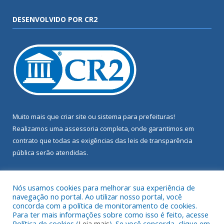
DESENVOLVIDO POR CR2
Muito mais que
criar site
ou
sistema para prefeituras
!
Realizamos uma
assessoria
completa, onde garantimos em
contrato que todas as exigências das
leis de transparência
pública
serão atendidas.
Conheça o
PNTP
e o
Radar da Transparência Pública
Nós usamos cookies para melhorar sua experiência de
navegação no portal. Ao utilizar nosso portal, você
concorda com a política de monitoramento de cookies.
Para ter mais informações sobre como isso é feito, acesse
Política de cookies (
Leia mais
). Se você concorda, clique em