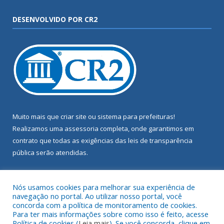
DESENVOLVIDO POR CR2
Muito mais que
criar site
ou
sistema para prefeituras
!
Realizamos uma
assessoria
completa, onde garantimos em
contrato que todas as exigências das
leis de transparência
pública
serão atendidas.
Conheça o
PNTP
e o
Radar da Transparência Pública
Nós usamos cookies para melhorar sua experiência de
navegação no portal. Ao utilizar nosso portal, você
concorda com a política de monitoramento de cookies.
Para ter mais informações sobre como isso é feito, acesse
Política de cookies (
Leia mais
). Se você concorda, clique em