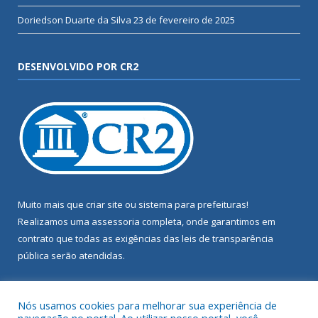
Doriedson Duarte da Silva
23 de fevereiro de 2025
DESENVOLVIDO POR CR2
Muito mais que
criar site
ou
sistema para prefeituras
!
Realizamos uma
assessoria
completa, onde garantimos em
contrato que todas as exigências das
leis de transparência
pública
serão atendidas.
Conheça o
PNTP
e o
Radar da Transparência Pública
Nós usamos cookies para melhorar sua experiência de