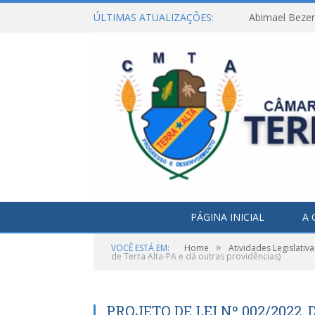
ÚLTIMAS ATUALIZAÇÕES:
Abimael Bezerr
PÁGINA INICIAL
A 
»
VOCÊ ESTÁ EM:
Home
Atividades Legislativa
de Terra Alta-PA e dá outras providências)
PROJETO DE LEI Nº 002/2022, 