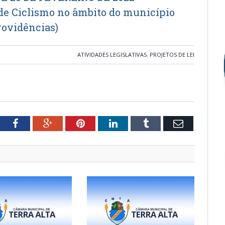
de Ciclismo no âmbito do município
rovidências)
ATIVIDADES LEGISLATIVAS
,
PROJETOS DE LEI
tter
Facebook
Google+
Pinterest
LinkedIn
Tumblr
Email