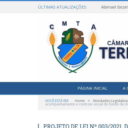
ÚLTIMAS ATUALIZAÇÕES:
Abimael Bezerr
PÁGINA INICIAL
A 
»
VOCÊ ESTÁ EM:
Home
Atividades Legislativa
acompanhamento e controle social do fundo de m
PROJETO DE LEI Nº 003/2021, 