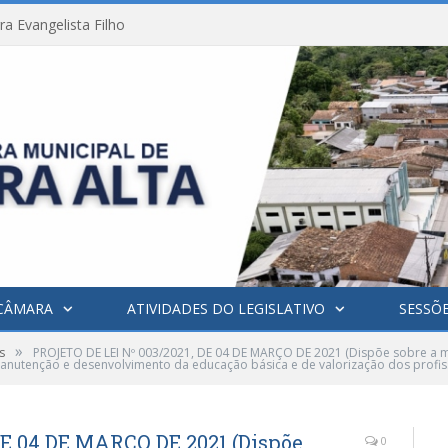
a Evangelista Filho
CÂMARA
ATIVIDADES DO LEGISLATIVO
SESSÕ
»
s
PROJETO DE LEI Nº 003/2021, DE 04 DE MARÇO DE 2021 (Dispõe sobre a m
anutenção e desenvolvimento da educação básica e de valorização dos profi
DE 04 DE MARÇO DE 2021 (Dispõe
0