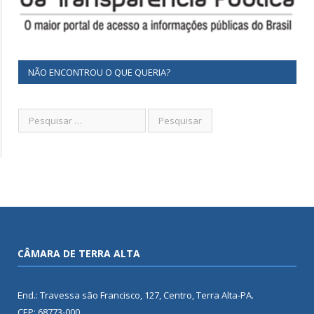
NÃO ENCONTROU O QUE QUERIA?
CÂMARA DE TERRA ALTA
End.: Travessa são Francisco, 127, Centro, Terra Alta-PA.
CEP: 68773-000