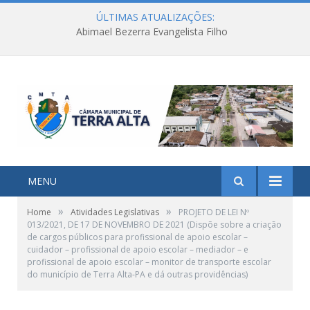
ÚLTIMAS ATUALIZAÇÕES:
Abimael Bezerra Evangelista Filho
MENU
»
»
Home
Atividades Legislativas
PROJETO DE LEI Nº
013/2021, DE 17 DE NOVEMBRO DE 2021 (Dispõe sobre a criação
de cargos públicos para profissional de apoio escolar –
cuidador – profissional de apoio escolar – mediador – e
profissional de apoio escolar – monitor de transporte escolar
do município de Terra Alta-PA e dá outras providências)